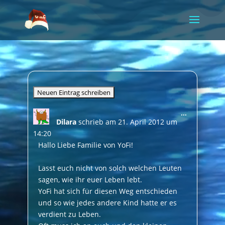
Video-
Player
Diese
...
Dilara
schrieb am
21. April 2012
um
Metabox
ein-/ausble
14:20
Hallo Liebe Familie von YoFi!
Lasst euch nicht von solch welchen Leuten
sagen, wie ihr euer Leben lebt.
YoFi hat sich für diesen Weg entschieden
und so wie jedes andere Kind hatte er es
verdient zu Leben.