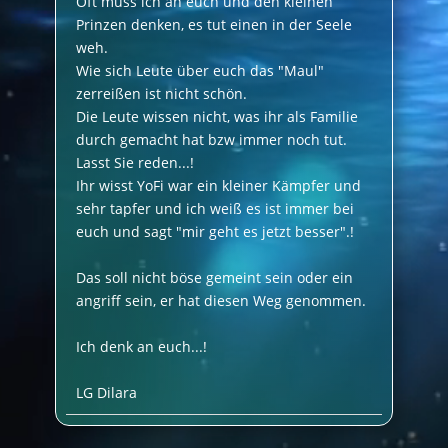
Oft muss ich an euch und den kleinen
Prinzen denken, es tut einen in der Seele
weh.
Wie sich Leute über euch das "Maul"
zerreißen ist nicht schön.
Die Leute wissen nicht, was ihr als Familie
durch gemacht hat bzw immer noch tut.
Lasst Sie reden...!
Ihr wisst YoFi war ein kleiner Kämpfer und
sehr tapfer und ich weiß es ist immer bei
euch und sagt "mir geht es jetzt besser".!
Das soll nicht böse gemeint sein oder ein
angriff sein, er hat diesen Weg genommen.
Ich denk an euch...!
LG Dilara