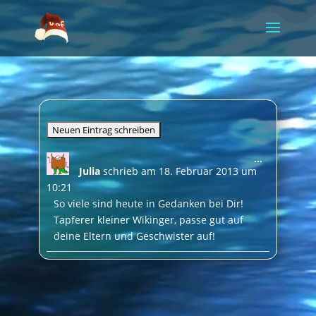
Video-
Player
Diese
...
Julia
schrieb am
18. Februar 2013
um
Metabox
ein-/ausble
10:21
So viele sind heute in Gedanken bei Dir!
Tapferer kleiner Wikinger, passe gut auf
deine Eltern und Geschwister auf!