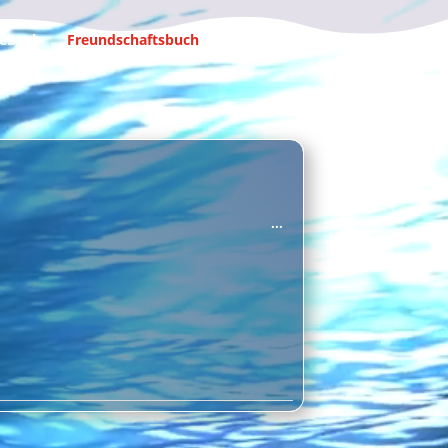
ebuch
Freundschaftsbuch
Datenschutz
Impressum
Diese
...
Metabox
ein-/ausblenden.