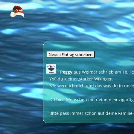
Video-
Player
Peggy
aus
Weimar
schrieb am
18. F
Yofi du kleiner,starker Wikinger.
Nie werd ich dich und das was du in unse
Du hast Menschen mit deinem einzigartig
Bitte pass immer schön auf deine Familie