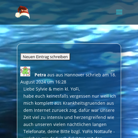
Video-
Player
Diese
...
Petra
aus
aus Hannover
schrieb am
18.
Metabox
ein-/ausble
August 2024
um
16:28
Liebe Sylvie & mein kl. YoFi,
habe euch keinesfalls vergessen nur weil ich
mich komplett aus Krankheitsgruenden aus
dem Internet zurueck zog, dafür war unsere
Zeit viel zu intensiv und herzengreifend wie
auch unseren vielen nächtlichen langen
Telefonate, deine Bitte bzgl. YoFis Nottaufe -