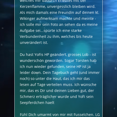
welches mir dadurch Erlebtes mit der
Kerzenflamme, unvergesslich bleiben wird.
Als mich damals eine Freundin auf deinen kl.
Wikinger aufmerksam machte und meinte -
ich solle mir sein Foto an sehen da es meine
Aufgabe sei...spürte ich eine starke
Verbundenheit zu ihm, welches bis heute
unverändert ist.
Du hast YoFis HP geändert, grosses Lob - ist
wunderschön geworden. Sogar Torsten hab
ich nun wieder gefunden, seine HP ist ja
leider down. Dein Tagebuch geht (und immer
noch) so unter die Haut, das ich mir das
lesen auf Tage verteilen muss. Ich wünsche
mir, das es Dir und deinen Lieben gut, der
Schmerz erträglicher wurde und YoFi sein
Seepferdchen haelt
Fühl Dich umarmt von mir mit Fusselchen. LG