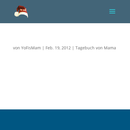
YoFis Heimkehr
von
YoFisMam
|
Feb. 19, 2012
|
Tagebuch von Mama
Ich sitze hier und versuche zu verstehen, zu
begreifen und irgendwie auch aufzuwachen aus
dem Albtraum, in dem ich mich befinde. Nie wieder
werde ich ein Lächeln von meinem kleinen Prinzen
geschenkt bekommen, nie wieder sein Kinn küssen,
bis er wohlig den Kopf an...