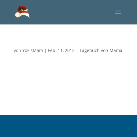
Weder vor, noch zurück…
von
YoFisMam
|
Feb. 11, 2012
|
Tagebuch von Mama
Das Schreiben fällt mir gerade sehr schwer, da ich
gesundheitlich stark mitgenommen bin. Dank etwas
Zeit, zum langsam tippen und einer guten
Rechtschreibprüfung, geht es allerdings doch
einigermaßen. Meine Trigeminusneuralgie hat
wieder zugeschlagen und die Tabletten,...