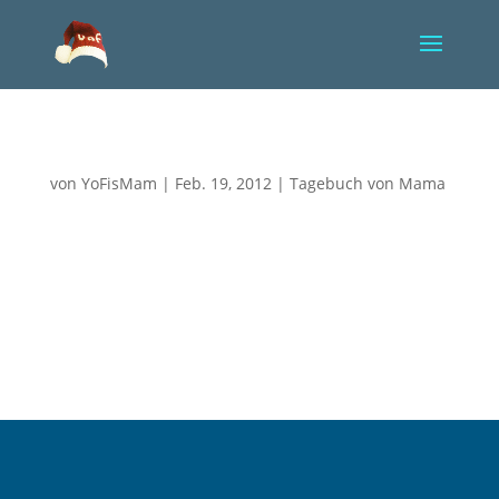
YoFis Heimkehr
von
YoFisMam
|
Feb. 19, 2012
|
Tagebuch von Mama
Ich sitze hier und versuche zu verstehen, zu
begreifen und irgendwie auch aufzuwachen aus
dem Albtraum, in dem ich mich befinde. Nie wieder
werde ich ein Lächeln von meinem kleinen Prinzen
geschenkt bekommen, nie wieder sein Kinn küssen,
bis er wohlig den Kopf an...