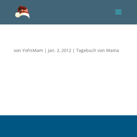
Für einen Moment verlassen
von
YoFisMam
|
Jan. 2, 2012
|
Tagebuch von Mama
In den frühen Morgenstunden klingelt mein Handy.
Ich schrecke aus dem Schlaf, nehme das Telefonat
an. Schon bevor ich die grüne Taste drücke, weiß ich,
es ist die Klinik, etwas muss passiert sein. Eine Ärztin
unterrichtet mich davon, dass Yoriks
Sauerstoffsättigung in...