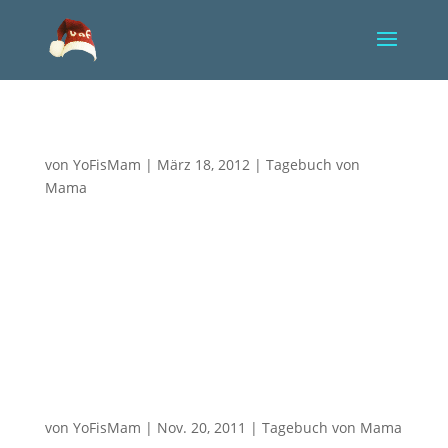
Wie erklärt man Sehnsucht?
von
YoFisMam
|
März 18, 2012
|
Tagebuch von
Mama
Vier Wochen und einen Tag ist YoFi nun schon zu
den Engeln gegangen und noch immer hält die
Lähmung mich gefangen. An manchen Tagen sitze
ich da, als sei meine Welt in Ordnung, lache mit
Freunden, erinnere mich voller Freude an meinen
kleinen Prinzen und suche die...
Milch für YoFi
von
YoFisMam
|
Nov. 20, 2011
|
Tagebuch von Mama