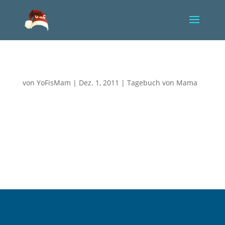
Gegen meine Mutterehre
von
YoFisMam
|
Dez. 1, 2011
|
Tagebuch von Mama
Ich konnte einige Tage nicht schreiben. Zu viel
Stress! Yorik geht es derzeit recht gut. Einige Sorgen
bereiten uns die Sauerstoffsättigungen im Blut, die
immer wieder abfallen und dann zusätzliche
Sauerstoffgabe per Maske benötigen. Er hat
momentan etwas wenig Blut,...