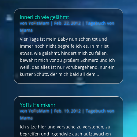
Innerlich wie gelähmt
von
YoFisMam
|
Feb. 22, 2012
|
Tagebuch von
Mama
Vier Tage ist mein Baby nun schon tot und
immer noch nicht begreife ich es. In mir ist
etwas, wie gelähmt, hindert mich zu fallen,
bewahrt mich vor zu großem Schmerz und ich
weiß, das alles ist nur vorübergehend, nur ein
kurzer Schutz, der mich bald all dem...
YoFis Heimkehr
von
YoFisMam
|
Feb. 19, 2012
|
Tagebuch von
Mama
Ich sitze hier und versuche zu verstehen, zu
begreifen und irgendwie auch aufzuwachen