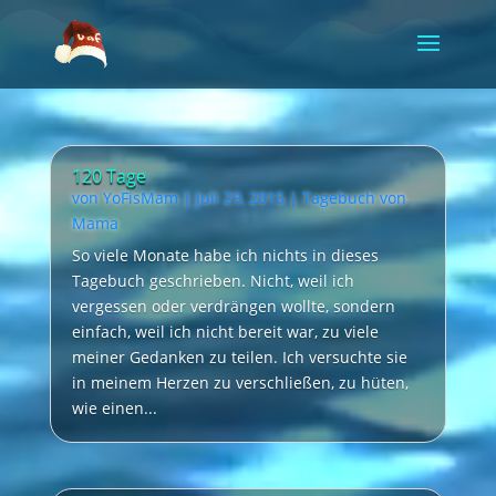
Video-
Player
120 Tage
von
YoFisMam
|
Juli 29, 2015
|
Tagebuch von
Mama
So viele Monate habe ich nichts in dieses
Tagebuch geschrieben. Nicht, weil ich
vergessen oder verdrängen wollte, sondern
einfach, weil ich nicht bereit war, zu viele
meiner Gedanken zu teilen. Ich versuchte sie
in meinem Herzen zu verschließen, zu hüten,
wie einen...