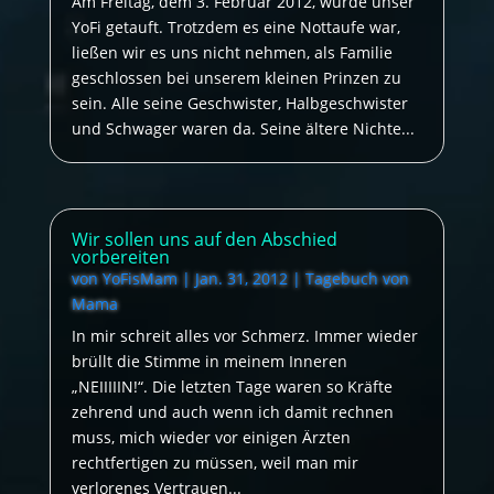
Am Freitag, dem 3. Februar 2012, wurde unser
YoFi getauft. Trotzdem es eine Nottaufe war,
ließen wir es uns nicht nehmen, als Familie
geschlossen bei unserem kleinen Prinzen zu
sein. Alle seine Geschwister, Halbgeschwister
und Schwager waren da. Seine ältere Nichte...
Wir sollen uns auf den Abschied
vorbereiten
von
YoFisMam
|
Jan. 31, 2012
|
Tagebuch von
Mama
In mir schreit alles vor Schmerz. Immer wieder
brüllt die Stimme in meinem Inneren
„NEIIIIIN!“. Die letzten Tage waren so Kräfte
zehrend und auch wenn ich damit rechnen
muss, mich wieder vor einigen Ärzten
rechtfertigen zu müssen, weil man mir
verlorenes Vertrauen...