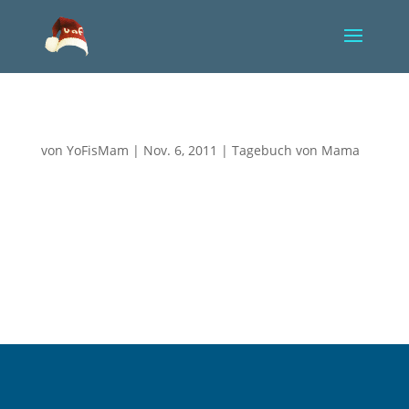
Eiskalter Schreck!
von
YoFisMam
|
Nov. 6, 2011
|
Tagebuch von Mama
Gerade rief die Ärztin der Intensivstation an. Achim
hatte heute Vormittag auf Station angerufen und
nach Yorik gefragt. Es hieß, es sei, den Umständen
entsprechend, alles stabil. Jetzt erfuhren wir aber,
dass der Kreislauf heute Nacht wieder absackte und
Yorik zwei...