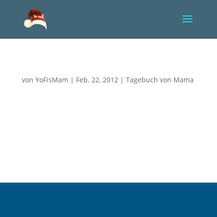
Innerlich wie gelähmt
von
YoFisMam
|
Feb. 22, 2012
|
Tagebuch von Mama
Vier Tage ist mein Baby nun schon tot und immer
noch nicht begreife ich es. In mir ist etwas, wie
gelähmt, hindert mich zu fallen, bewahrt mich vor zu
großem Schmerz und ich weiß, das alles ist nur
vorübergehend, nur ein kurzer Schutz, der mich bald
all dem...