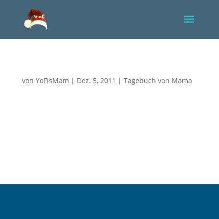
Helferin vom Nikolaus
von
YoFisMam
|
Dez. 5, 2011
|
Tagebuch von Mama
Heute kam Emmy mit nach Hannover und bleibt bis
Mittwoch hier. Es ging nur geringfügig darum,
wenigstens eines der Mädchen an Nikolaus bei mir
zu haben (glaubt mir jemand das „geringfügig“?),
sondern viel mehr darum, dass der arme Nikolaus ja
völlig...