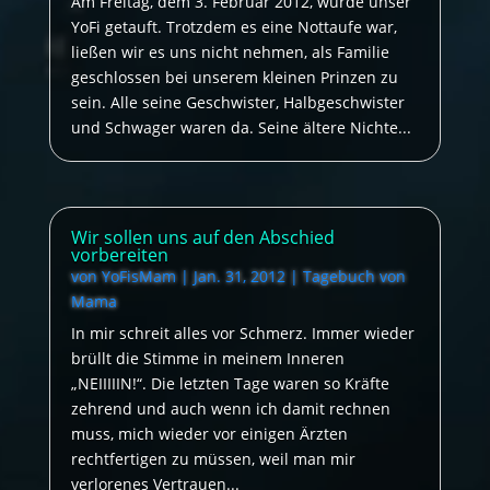
Am Freitag, dem 3. Februar 2012, wurde unser
YoFi getauft. Trotzdem es eine Nottaufe war,
ließen wir es uns nicht nehmen, als Familie
geschlossen bei unserem kleinen Prinzen zu
sein. Alle seine Geschwister, Halbgeschwister
und Schwager waren da. Seine ältere Nichte...
Wir sollen uns auf den Abschied
vorbereiten
von
YoFisMam
|
Jan. 31, 2012
|
Tagebuch von
Mama
In mir schreit alles vor Schmerz. Immer wieder
brüllt die Stimme in meinem Inneren
„NEIIIIIN!“. Die letzten Tage waren so Kräfte
zehrend und auch wenn ich damit rechnen
muss, mich wieder vor einigen Ärzten
rechtfertigen zu müssen, weil man mir
verlorenes Vertrauen...