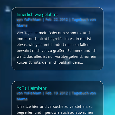
Innerlich wie gelähmt
von
YoFisMam
|
Feb. 22, 2012
|
Tagebuch von
Mama
Vier Tage ist mein Baby nun schon tot und
immer noch nicht begreife ich es. In mir ist
etwas, wie gelähmt, hindert mich zu fallen,
bewahrt mich vor zu großem Schmerz und ich
weiß, das alles ist nur vorübergehend, nur ein
kurzer Schutz, der mich bald all dem...
YoFis Heimkehr
von
YoFisMam
|
Feb. 19, 2012
|
Tagebuch von
Mama
Ich sitze hier und versuche zu verstehen, zu
begreifen und irgendwie auch aufzuwachen