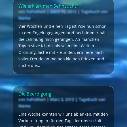
Wie erklärt man Sehnsucht?
von
YoFisMam
|
März 18, 2012
|
Tagebuch von
Mama
Vier Wochen und einen Tag ist YoFi nun schon
zu den Engeln gegangen und noch immer hält
die Lähmung mich gefangen. An manchen
Tagen sitze ich da, als sei meine Welt in
Ordnung, lache mit Freunden, erinnere mich
voller Freude an meinen kleinen Prinzen und
suche die...
Die Beerdigung
von
YoFisMam
|
März 2, 2012
|
Tagebuch von
Mama
Eine Woche konnten wir uns ablenken, mit den
Vorbereitungen für den Tag, der uns so kalt