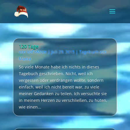
Video-
Player
120 Tage
von
YoFisMam
|
Juli 29, 2015
|
Tagebuch von
Mama
So viele Monate habe ich nichts in dieses
Tagebuch geschrieben. Nicht, weil ich
vergessen oder verdrängen wollte, sondern
einfach, weil ich nicht bereit war, zu viele
meiner Gedanken zu teilen. Ich versuchte sie
in meinem Herzen zu verschließen, zu hüten,
wie einen...