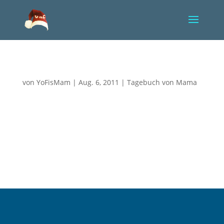
Zurück aus Dortmund
von
YoFisMam
|
Aug. 6, 2011
|
Tagebuch von Mama
Ein anstrengender Tag geht zu Ende und ich kann
noch immer nicht alles sortieren. Bettina, meine
Freundin und Hebamme, hat umgehend einen
Termin im Pränatalzentrum Dortmund vereinbart
und mich heute zu diesem Termin begleitet. Im
Schlepptau hatten wir den Befund des...