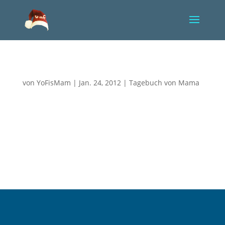
Und immer noch etwas mehr…
von
YoFisMam
|
Jan. 24, 2012
|
Tagebuch von Mama
An so vielen Tagen denken wir, dass wir an unser
Limit gestoßen sind, es nicht mehr schlimmer
kommen kann und dann werden wir eines Besseren
belehrt. So vieles holt uns gerade ein, zieht eiskalt
lächelnd an uns vorbei, um sich dann vor unsere
Füße zu werfen und wie...