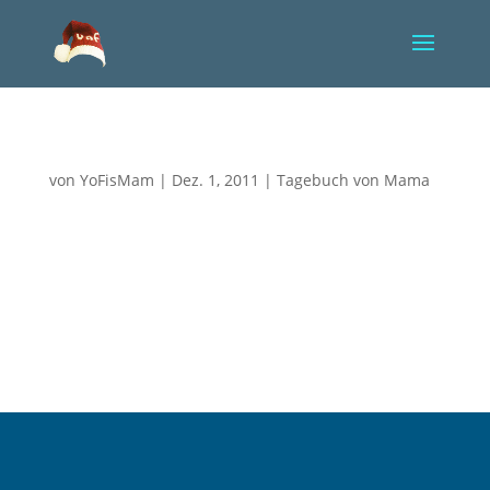
Gegen meine Mutterehre
von
YoFisMam
|
Dez. 1, 2011
|
Tagebuch von Mama
Ich konnte einige Tage nicht schreiben. Zu viel
Stress! Yorik geht es derzeit recht gut. Einige Sorgen
bereiten uns die Sauerstoffsättigungen im Blut, die
immer wieder abfallen und dann zusätzliche
Sauerstoffgabe per Maske benötigen. Er hat
momentan etwas wenig Blut,...