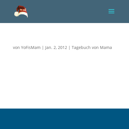
Für einen Moment verlassen
von
YoFisMam
|
Jan. 2, 2012
|
Tagebuch von Mama
In den frühen Morgenstunden klingelt mein Handy.
Ich schrecke aus dem Schlaf, nehme das Telefonat
an. Schon bevor ich die grüne Taste drücke, weiß ich,
es ist die Klinik, etwas muss passiert sein. Eine Ärztin
unterrichtet mich davon, dass Yoriks
Sauerstoffsättigung in...