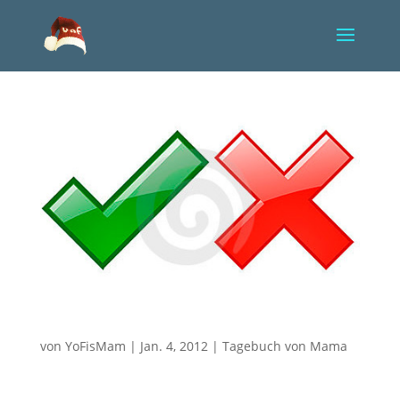
Es darf einfach nicht sein, dass die Ärzte Recht
haben!!!
von
YoFisMam
|
Jan. 4, 2012
|
Tagebuch von Mama
Yorik hat den Eingriff überstanden, aber die Ärzte