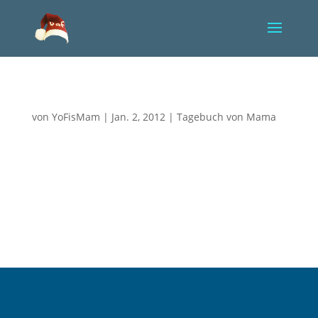
Für einen Moment verlassen
von
YoFisMam
|
Jan. 2, 2012
|
Tagebuch von Mama
In den frühen Morgenstunden klingelt mein Handy.
Ich schrecke aus dem Schlaf, nehme das Telefonat
an. Schon bevor ich die grüne Taste drücke, weiß ich,
es ist die Klinik, etwas muss passiert sein. Eine Ärztin
unterrichtet mich davon, dass Yoriks
Sauerstoffsättigung in...