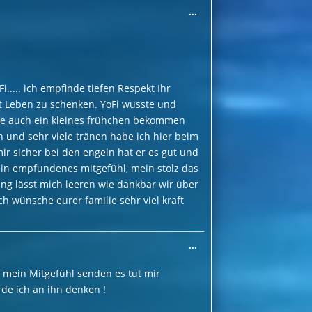
Diese
...
Metabox
ein-/ausblenden.
..... ich empfinde tiefen Respekt Ihr
t Leben zu schenken. YoFi wusste und
habe auch ein kleines frühchen bekommen
n und sehr viele tränen habe ich hier beim
mir sicher bei den engeln hat er es gut und
 mein empfundenes mitgefühl, mein stolz das
ung lässt mich leeren wie dankbar wir über
h wünsche eurer familie sehr viel kraft
Diese
...
Metabox
ein-/ausblenden.
ch mein Mitgefühl senden es tut mir
rde ich an ihn denken !