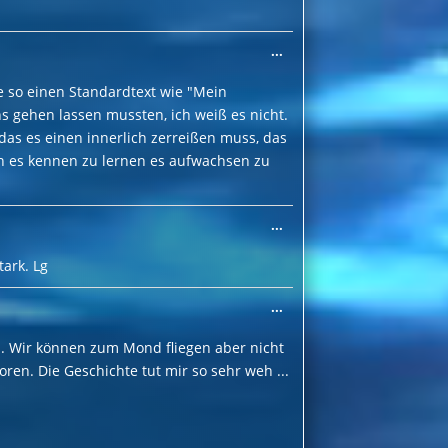
Diese
...
Metabox
ein-/ausblenden.
nte so einen Standardtext wie "Mein
ens gehen lassen mussten, ich weiß es nicht.
das es einen innerlich zerreißen muss, das
n es kennen zu lernen es aufwachsen zu
Diese
...
Metabox
ein-/ausblenden.
tark. Lg
Diese
...
Metabox
ein-/ausblenden.
al. Wir können zum Mond fliegen aber nicht
ren. Die Geschichte tut mir so sehr weh ...