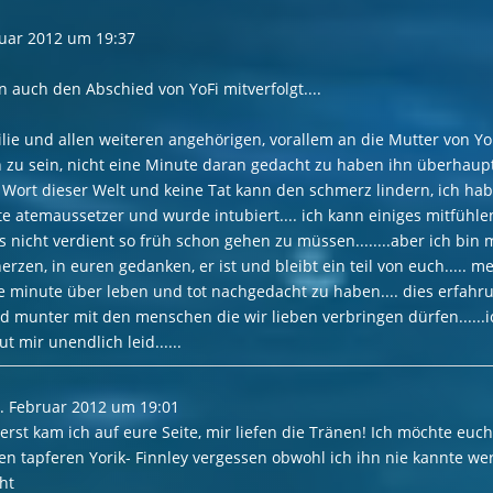
uar 2012
um
19:37
 auch den Abschied von YoFi mitverfolgt....
lie und allen weiteren angehörigen, vorallem an die Mutter von YoFi
 zu sein, nicht eine Minute daran gedacht zu haben ihn überhaup
ein Wort dieser Welt und keine Tat kann den schmerz lindern, ich 
e atemaussetzer und wurde intubiert.... ich kann einiges mitfühle
 nicht verdient so früh schon gehen zu müssen........aber ich bin 
 herzen, in euren gedanken, er ist und bleibt ein teil von euch.....
ine minute über leben und tot nachgedacht zu haben.... dies erfahr
 munter mit den menschen die wir lieben verbringen dürfen......ic
t mir unendlich leid......
. Februar 2012
um
19:01
 erst kam ich auf eure Seite, mir liefen die Tränen! Ich möchte eu
nen tapferen Yorik- Finnley vergessen obwohl ich ihn nie kannte we
cht