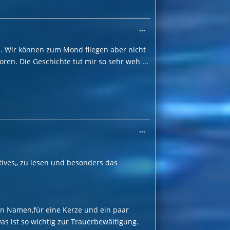
Diese
...
Metabox
ein-/ausblenden.
al. Wir können zum Mond fliegen aber nicht
ren. Die Geschichte tut mir so sehr weh ...
Diese
...
Metabox
ein-/ausblenden.
tives,, zu lesen und besonders das
inen Namen,für eine Kerze und ein paar
 ist so wichtig zur Trauerbewältigung.