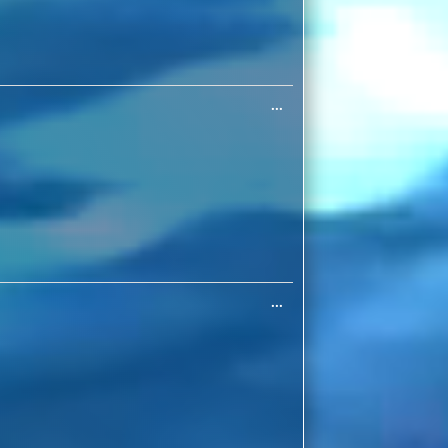
Diese
...
Metabox
ein-/ausblenden.
Diese
...
Metabox
ein-/ausblenden.