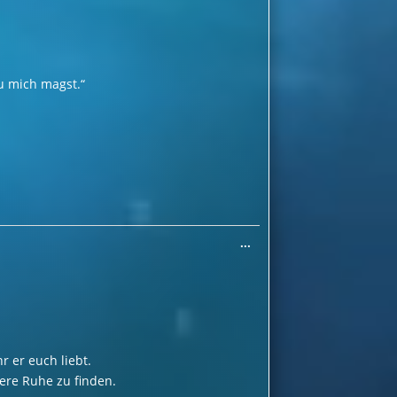
u mich magst.“
Diese
...
Metabox
ein-/ausblenden.
r er euch liebt.
ere Ruhe zu finden.