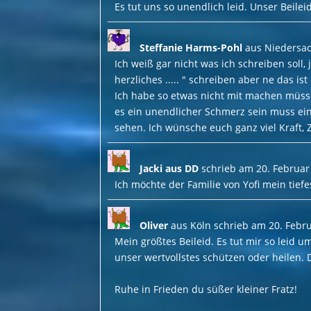
Es tut uns so unendlich leid. Unser Beilei
Steffanie Harms-Pohl
aus
Niedersa
Ich weiß gar nicht was ich schreiben soll,
herzliches ..... " schreiben aber ne das i
Ich habe so etwas nicht mit machen müsse
es ein unendlicher Schmerz sein muss ei
sehen. Ich wünsche euch ganz viel Kraft,
Jacki aus DD
schrieb am
20. Februar
Ich möchte der Familie von Yofi mein tiefe
Oliver
aus
Köln
schrieb am
20. Febr
Mein größtes Beileid. Es tut mir so leid 
unser wertvollstes schützen oder heilen. 
Ruhe in Frieden du süßer kleiner Fratz!