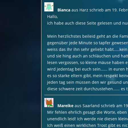
Bianca
aus
Harz
schrieb am
19. Febr
Hallo,
ich habe auch diese Seite gelesen und nun
Mein herzlichstes beileid geht an die Fami
gegenüber jede Minute so tapfer gewesen
weiss das Ihr ihn sehr geliebt habt.....k
und sie hing auch an schläuchen und hatt
lesen vergossen, so kleine mäuse haben es
wird jedentag bei euch sein...... in euren
es so starke eltern gibt, mein respekt ke
jeden tag sein müssen den wir gesund und
diese schwere zeit durchzustehen...... es tu
Mareike
aus
Saarland
schrieb am
19
Mir fehlen ehrlich gesagt die Worte, eben
unendlich leid! Ich werde nie diesen klei
Ich weiß einen wirklichen Trost gibt es ni