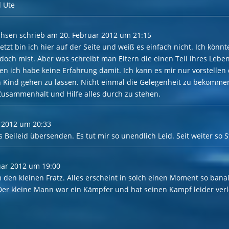
d Ute
chsen
schrieb am
20. Februar 2012
um
21:15
 jetzt bin ich hier auf der Seite und weiß es einfach nicht. Ich kön
st doch mist. Aber was schreibt man Eltern die einen Teil ihres Leb
n ich habe keine Erfahrung damit. Ich kann es mir nur vorstellen 
n Kind gehen zu lassen. Nicht einmal die Gelegenheit zu bekomme
 Zusammenhalt und Hilfe alles durch zu stehen.
 2012
um
20:33
s Beileid übersenden. Es tut mir so unendlich Leid. Seit weiter so S
uar 2012
um
19:00
um den kleinen Fratz. Alles erscheint in solch einen Moment so ban
Der kleine Mann war ein Kämpfer und hat seinen Kampf leider verlo