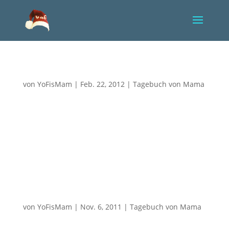
Innerlich wie gelähmt
von
YoFisMam
|
Feb. 22, 2012
|
Tagebuch von Mama
Vier Tage ist mein Baby nun schon tot und immer
noch nicht begreife ich es. In mir ist etwas, wie
gelähmt, hindert mich zu fallen, bewahrt mich vor zu
großem Schmerz und ich weiß, das alles ist nur
vorübergehend, nur ein kurzer Schutz, der mich bald
all dem...
Eiskalter Schreck!
von
YoFisMam
|
Nov. 6, 2011
|
Tagebuch von Mama