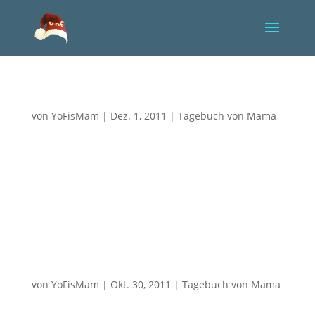
Gegen meine Mutterehre
von
YoFisMam
|
Dez. 1, 2011
|
Tagebuch von Mama
Ich konnte einige Tage nicht schreiben. Zu viel
Stress! Yorik geht es derzeit recht gut. Einige Sorgen
bereiten uns die Sauerstoffsättigungen im Blut, die
immer wieder abfallen und dann zusätzliche
Sauerstoffgabe per Maske benötigen. Er hat
momentan etwas wenig Blut,...
Besuch der großen Brüder
von
YoFisMam
|
Okt. 30, 2011
|
Tagebuch von Mama