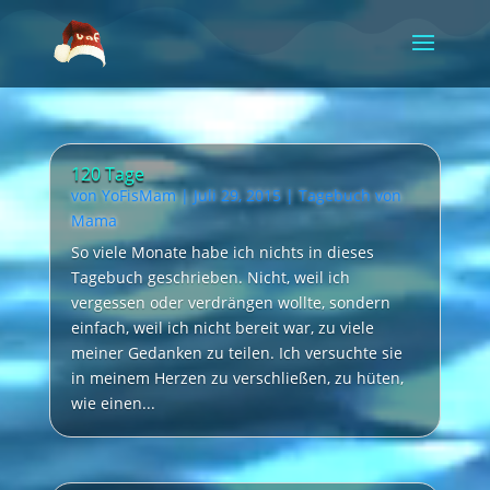
Video-
Player
120 Tage
von
YoFisMam
|
Juli 29, 2015
|
Tagebuch von
Mama
So viele Monate habe ich nichts in dieses
Tagebuch geschrieben. Nicht, weil ich
vergessen oder verdrängen wollte, sondern
einfach, weil ich nicht bereit war, zu viele
meiner Gedanken zu teilen. Ich versuchte sie
in meinem Herzen zu verschließen, zu hüten,
wie einen...