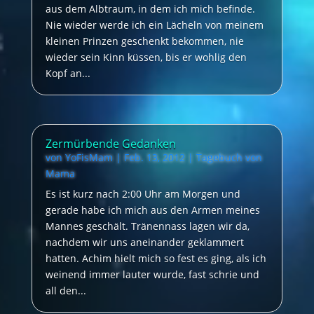
aus dem Albtraum, in dem ich mich befinde.
Nie wieder werde ich ein Lächeln von meinem
kleinen Prinzen geschenkt bekommen, nie
wieder sein Kinn küssen, bis er wohlig den
Kopf an...
Zermürbende Gedanken
von
YoFisMam
|
Feb. 13, 2012
|
Tagebuch von
Mama
Es ist kurz nach 2:00 Uhr am Morgen und
gerade habe ich mich aus den Armen meines
Mannes geschält. Tränennass lagen wir da,
nachdem wir uns aneinander geklammert
hatten. Achim hielt mich so fest es ging, als ich
weinend immer lauter wurde, fast schrie und
all den...