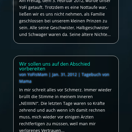
Am Freitag, dem 3. Februar 2012, wurde unser
YoFi getauft. Trotzdem es eine Nottaufe war,
ließen wir es uns nicht nehmen, als Familie
geschlossen bei unserem kleinen Prinzen zu
sein. Alle seine Geschwister, Halbgeschwister
und Schwager waren da. Seine ältere Nichte...
Wir sollen uns auf den Abschied
vorbereiten
von
YoFisMam
|
Jan. 31, 2012
|
Tagebuch von
Mama
In mir schreit alles vor Schmerz. Immer wieder
brüllt die Stimme in meinem Inneren
„NEIIIIIN!“. Die letzten Tage waren so Kräfte
zehrend und auch wenn ich damit rechnen
muss, mich wieder vor einigen Ärzten
rechtfertigen zu müssen, weil man mir
verlorenes Vertrauen...