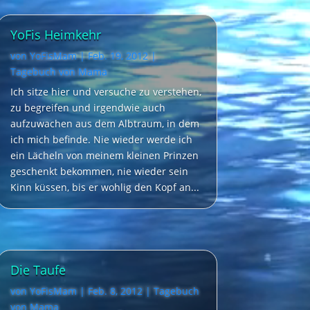
YoFis Heimkehr
von
YoFisMam
|
Feb. 19, 2012
|
Tagebuch von Mama
Ich sitze hier und versuche zu verstehen,
zu begreifen und irgendwie auch
aufzuwachen aus dem Albtraum, in dem
ich mich befinde. Nie wieder werde ich
ein Lächeln von meinem kleinen Prinzen
geschenkt bekommen, nie wieder sein
Kinn küssen, bis er wohlig den Kopf an...
Die Taufe
von
YoFisMam
|
Feb. 8, 2012
|
Tagebuch
von Mama