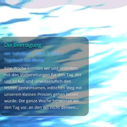
ebuch
Freundschaftsbuch
Datenschutz
Impressum
Die Beerdigung
von
YoFisMam
|
März 2, 2012
|
Tagebuch von Mama
Eine Woche konnten wir uns ablenken,
mit den Vorbereitungen für den Tag, der
uns so kalt und unwiderruflich den
letzten gemeinsamen, irdischen Weg mit
unserem kleinen Prinzen gehen lassen
würde. Die ganze Woche bereiteten wir
den Tag vor, an den wir nicht denken...