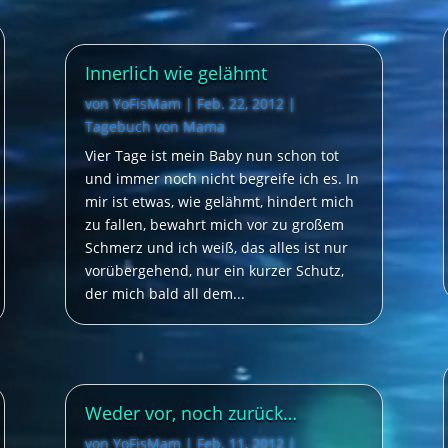
Innerlich wie gelähmt
von
YoFisMam
|
Feb. 22, 2012
|
Tagebuch von Mama
Vier Tage ist mein Baby nun schon tot
und immer noch nicht begreife ich es. In
mir ist etwas, wie gelähmt, hindert mich
zu fallen, bewahrt mich vor zu großem
Schmerz und ich weiß, das alles ist nur
vorübergehend, nur ein kurzer Schutz,
der mich bald all dem...
Weder vor, noch zurück…
von
YoFisMam
|
Feb. 11, 2012
|