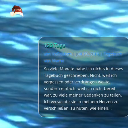
Video-
Player
120 Tage
von
YoFisMam
|
Juli 29, 2015
|
Tagebuch
von Mama
So viele Monate habe ich nichts in dieses
Tagebuch geschrieben. Nicht, weil ich
vergessen oder verdrängen wollte,
sondern einfach, weil ich nicht bereit
war, zu viele meiner Gedanken zu teilen.
Ich versuchte sie in meinem Herzen zu
verschließen, zu hüten, wie einen...