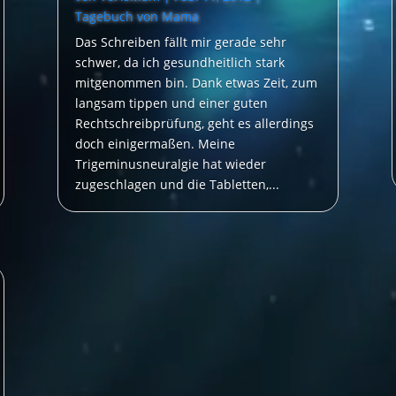
Tagebuch von Mama
Das Schreiben fällt mir gerade sehr
schwer, da ich gesundheitlich stark
mitgenommen bin. Dank etwas Zeit, zum
langsam tippen und einer guten
Rechtschreibprüfung, geht es allerdings
doch einigermaßen. Meine
Trigeminusneuralgie hat wieder
zugeschlagen und die Tabletten,...