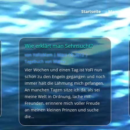
Startseite
Mamis Tag
Wie erklärt man Sehnsucht?
von
YoFisMam
|
März 18, 2012
|
Tagebuch von Mama
Vier Wochen und einen Tag ist YoFi nun
schon zu den Engeln gegangen und noch
immer hält die Lähmung mich gefangen.
An manchen Tagen sitze ich da, als sei
meine Welt in Ordnung, lache mit
Freunden, erinnere mich voller Freude
an meinen kleinen Prinzen und suche
die...