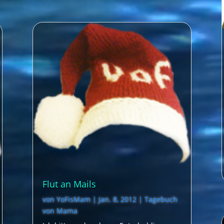
Flut an Mails
von
YoFisMam
|
Jan. 8, 2012
|
Tagebuch
von Mama