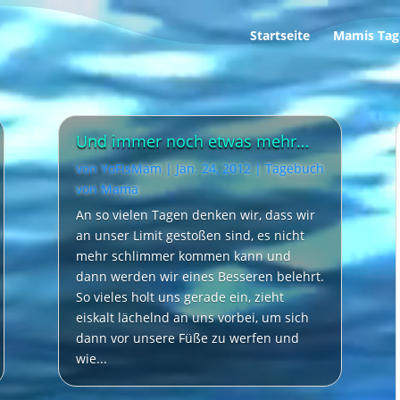
Startseite
Mamis Tag
Und immer noch etwas mehr…
von
YoFisMam
|
Jan. 24, 2012
|
Tagebuch
von Mama
An so vielen Tagen denken wir, dass wir
an unser Limit gestoßen sind, es nicht
mehr schlimmer kommen kann und
dann werden wir eines Besseren belehrt.
So vieles holt uns gerade ein, zieht
eiskalt lächelnd an uns vorbei, um sich
dann vor unsere Füße zu werfen und
wie...