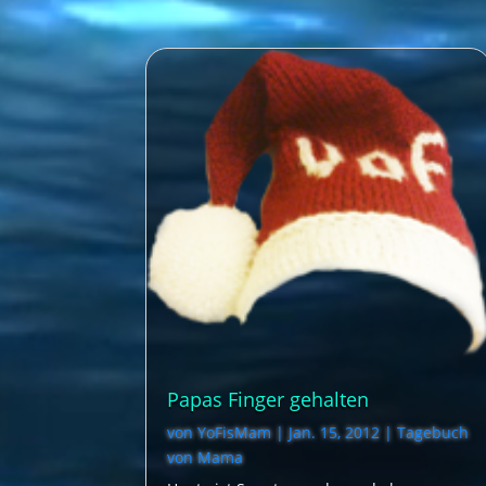
Papas Finger gehalten
von
YoFisMam
|
Jan. 15, 2012
|
Tagebuch
von Mama