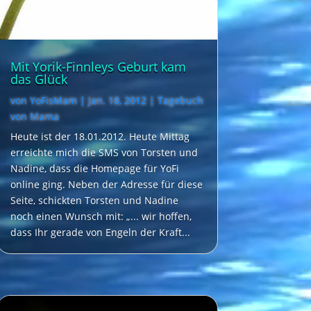
Mit Yorik-Finnleys Geburt kam
das Glück
von
YoFisMam
|
Jan. 18, 2012
|
Tagebuch
von Mama
Heute ist der 18.01.2012. Heute Mittag
erreichte mich die SMS von Torsten und
Nadine, dass die Homepage für YoFi
online ging. Neben der Adresse für diese
Seite, schickten Torsten und Nadine
noch einen Wunsch mit: „... wir hoffen,
dass Ihr gerade von Engeln der Kraft...