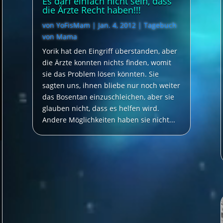
Es darf einfach nicht sein, dass
die Ärzte Recht haben!!!
von
YoFisMam
|
Jan. 4, 2012
|
Tagebuch
von Mama
Yorik hat den Eingriff überstanden, aber
die Ärzte konnten nichts finden, womit
sie das Problem lösen könnten. Sie
sagten uns, ihnen bliebe nur noch weiter
das Bosentan einzuschleichen, aber sie
glauben nicht, dass es helfen wird.
Andere Möglichkeiten haben sie nicht...