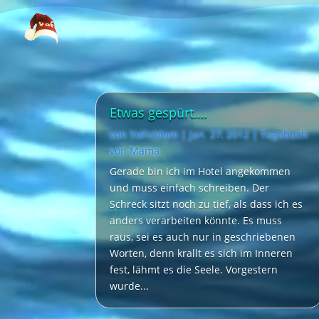
Video-
Player
Etwas gespürt….
von
YoFisMam
|
Jan. 27, 2012
|
Tagebuch
von Mama
Gerade bin ich im Hotel angekommen
und muss einfach schreiben. Der
Schreck sitzt noch zu tief, als dass ich es
anders verarbeiten könnte. Es muss
raus, sei es auch nur in geschriebenen
Worten, denn krallt es sich im Inneren
fest, lähmt es die Seele. Vorgestern
wurde...